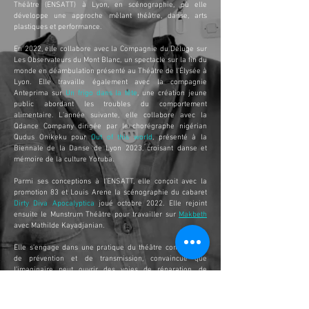
Théâtre (ENSATT) à Lyon, en scénographie, où elle
développe une approche mêlant théâtre, danse, arts
plastiques et performance.
En 2022, elle collabore avec la Compagnie du Déluge sur
Les Observateurs du Mont Blanc, un spectacle sur la fin du
monde en déambulation présenté au Théâtre de l’Élysée à
Lyon. Elle travaille également avec la compagnie
Anteprima sur
Un frigo dans la tête
, une création jeune
public abordant les troubles du comportement
alimentaire. L’année suivante, elle collabore avec la
Qdance Company dirigée par le chorégraphe nigérian
Qudus Onikeku pour
Out of this world
, présenté à la
Biennale de la Danse de Lyon 2023, croisant danse et
mémoire de la culture Yoruba.
Parmi ses conceptions à l’ENSATT, elle conçoit avec la
promotion 83 et Louis Arene la scénographie du cabaret
Dirty Diva Apocalyptica
joué octobre 2022. Elle rejoint
ensuite le Munstrum Théâtre pour travailler sur
Makbeth
avec Mathilde Kayadjanian.
Elle s’engage dans une pratique du théâtre comme outil
de prévention et de transmission, convaincue que
l’imaginaire peut ouvrir des voies de réparation, de
dialogue et d’émancipation.