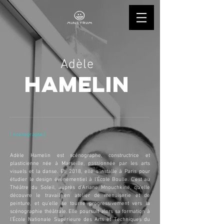
Adèle
HAMELIN
[ scénographe ]
Adèle Hamelin est scénographe, constructrice et
plasticienne née à Marseille, passionnée par les arts
visuels et la danse. En 2018, elle s’installe à Paris pour
étudier le design événementiel à l’École Boulle. C’est au
Théâtre du Soleil, auprès d’Ariane Mnouchkine, qu’elle
découvre le travail en atelier de menuiserie et de
peinture, et qu’elle se tourne progressivement vers la
scénographie théâtrale. Elle poursuit alors sa formation à
l’École Nationale Supérieure des Arts et Techniques du