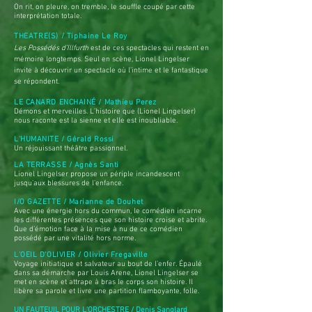
On rit, on pleure, on tremble, le souffle coupé par cette
interprétation totale.
THEATRE(S) / Tiphaine Le Roy
Les Possédés d’Illfurth
est de ces spectacles qui restent en
mémoire
longtemps. Seul en scène, Lionel Lingelser
invite à découvrir un
spectacle où l’intime et le fantastique
se répondent.
LE CANARD ENCHAINÉ / Mathieu Perez
Démons et merveilles. L’histoire que (Lionel Lingelser)
nous raconte est la sienne et elle est inoubliable.
L'HUMANITE / Gérald Rossi
Un réjouissant théâtre passionnel.
LA TERRASSE / Agnès Santi
Lionel Lingelser propose un périple incandescent
jusqu’aux blessures de l’enfance.
I/O GAZETTE / Marianne de Douhet
Avec une énergie hors du commun, le comédien incarne
les différentes présences que son histoire croise et abrite.
Que d’émotion face à la mise à nu de ce comédien
possédé par une vitalité hors norme.
L'OEIL D'OLIVIER / Olivier Fregaville
Voyage initiatique et salvateur au bout de l’enfer. Épaulé
dans sa démarche par Louis Arene, Lionel Lingelser se
met en scène et attrape à bras le corps son histoire. Il
libère sa parole et livre une partition flamboyante, folle.
UN FAUTEUIL POUR L'ORCHESTRE / Denis Sanglard