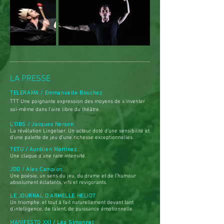
LA PRESSE
TELERAMA / Emmanuelle Bouchez
TTT Une poignante expression des moyens de s'inventer
soi-même dans l'aire libre du théâtre.
L'OBS / Jacques Nerson
La révélation Lingelser. Un acteur doté d’une sensibilité et
d’une palette de jeu d’une richesse exceptionnelles.
TETU / Aurélien Martinez
Une claque d'une rare intensité
​.
JDD / Alex Campion
Une poésie, un sens du jeu, du drame et de l'humour
absolument éclatants, vifs et revigorants.
LE JOURNAL D'ARMELLE HELIOT
Un triomphe, et tout à fait naturellement devant tant
d'intelligence, de talent, de puissance émotionnelle.
MANIFESTO XXI / Léa Simonnet