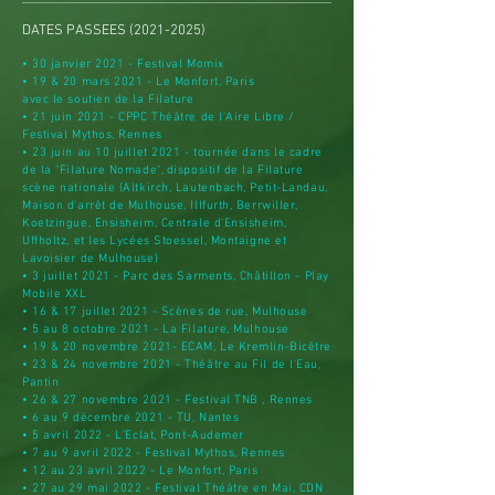
DATES PASSEES
(2021-2025)
• 30 janvier 2021 - Festival Momix
• 19 & 20 mars 2021 - Le Monfort, Paris
avec le soutien de la Filature
• 21 juin 2021 -
CPPC Théâtre de l'Aire Libre /
Festival Mythos, Rennes
• 23 juin au 10 juillet 2021 - tournée dans le cadre
de la "Filature Nomade", dispositif de la Filature
scène nationale (Altkirch, Lautenbach, Petit-Landau,
Maison d'arrêt de Mulhouse, Illfurth, Berrwiller,
Koetzingue, Ensisheim, Centrale d'Ensisheim,
Uffholtz, et les Lycées Stoessel, Montaigne et
Lavoisier de Mulhouse)
• 3 juillet 2021 -
Parc des Sarments, Châtillon - Play
Mobile XXL
• 16 & 17 juillet 2021 - Scènes de rue, Mulhouse
• 5 au 8 octobre 2021 - La Filature, Mulhouse
• 19 & 20 novembre 2021- ECAM, Le Kremlin-Bicêtre
• 23 & 24 novembre 2021 - Théâtre au Fil de l'Eau,
Pantin
• 26 & 27 novembre 2021 - Festival TNB , Rennes
• 6 au 9 décembre 2021 - TU, Nantes
• 5 avril 2022 - L'Eclat, Pont-Audemer
• 7 au 9 avril 2022 - Festival Mythos, Rennes
• 12 au 23 avril 2022 - Le Monfort, Paris
• 27 au 29 mai 2022 - Festival Théâtre en Mai, CDN