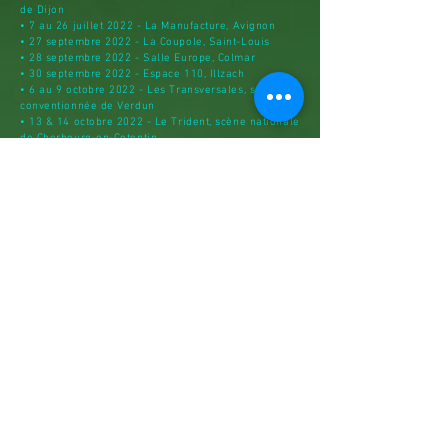
de Dijon
• 7 au 26 juillet 2022 - La Manufacture, Avignon
• 27 septembre
2022
- La Coupole, Saint-Louis
• 28 septembre
2022
- Salle Europe, Colmar
• 30 septembre
2022
- Espace 110, Illzach
• 6 au 9 octobre
2022
- Les Transversales, scène
conventionnée de Verdun
• 13 & 14 octobre
2022
- Le Trident, scène nationale
de Cherbourg-en-Cotentin
• 26 octobre
2022 - Quintessence / Le Théâtre,
Scène nationale de Mâcon
• 8 au 10 novembre 2022 - Théâtre Sorano,
Toulouse
• 22 novembre 2022 - Le Dôme Théâtre, Albertville
• 24 & 25 novembre 2022 -
Espace BMK - Metz
• 30 novembre & 1er décembre 2022 - Le Carreau,
scène nationale de Forbach
• 9 décembre 2022 - La Madeleine, scène
conventionnée de Troyes
• 16 décembre 2022 - Dinan
• 5 janvier 2023 - la MAC de Bischwiller
• 7 janvier 2023 - 13e sens Scène et Ciné - Obernai
• 10 au 14 janvier 2023 - Le Tangram, scène
nationale d'Evreux
• 7 février 2023 - Théâtre Lucet Langenier, Saint-
Pierre, La Réunion
• 9 février 2023 - Léspas Culturel Leconte de Lille,
Saint-Paul, La Réunion