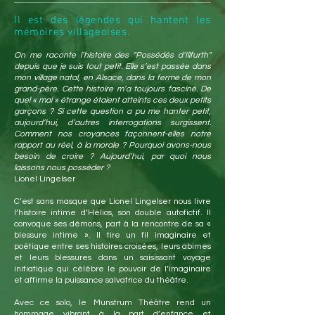
Il est des légendes qui hantent les
mémoires villageoises.
On me raconte l’histoire des "Possédés d’Illfurth"
depuis que je suis tout petit. Elle s’est passée dans
mon village natal, en Alsace, dans la ferme de mon
grand-père. Cette histoire m’a toujours fasciné. De
quel « mal » étrange étaient atteints ces deux petits
garçons ? Si cette question a pu me hanter petit,
aujourd’hui, d’autres interrogations surgissent.
Comment nos croyances façonnent-elles notre
rapport au réel, à la morale ? Pourquoi avons-nous
besoin de croire ? Aujourd’hui, par quoi nous
laissons nous posséder ?
Lionel Lingelser
C’est sans masque que Lionel Lingelser nous livre
l’histoire intime d’Hélios, son double autofictif. Il
convoque ses démons, part à la rencontre de sa «
blessure intime ». Il tire un fil imaginaire et
poétique entre ses histoires croisées, leurs abimes
et leurs blessures dans un saisissant voyage
initiatique qui célèbre le pouvoir de l’imaginaire
et affirme la puissance salvatrice du théâtre.
Avec ce solo, le Munstrum Théâtre rend un
hommage vibrant à la part d’enfance et