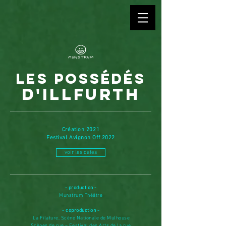
LES POSSÉDÉS
D'ILLFURTH
Création 2021
Festival Avignon Off 2022
voir les dates
- production -
Munstrum Théâtre
- coproduction -
La Filature, Scène Nationale de Mulhouse
Scènes de rue – Festival des Arts de la rue