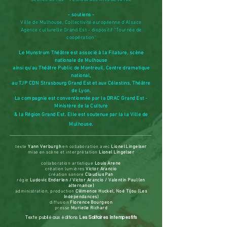
- soutiens -
Ville de Mulhouse, Collectivité européenne d'Alsace
Agence culturelle Grand Est -
dispositif "Tour
née de
coopération"
Le Munstrum Théâtre est associé à la Filature, scène
nationale de Mulhouse
ainsi qu’au
Théâtre Public de Montreuil, Centre dramatique
national,
au TJP CDN Strasbourg Grand Est et aux Célestins, Théâtre
de Lyon.
La compagnie est conventionnée par la DRAC Gr
and Est -
Ministère de la Culture
& la Région Grand Est. Elle est soutenue par la la Ville de
Mulhous
e.
texte
Yann Verburgh
en collaboration avec
Lionel Lingelser
mise en scène et interprétation
Lionel Lingelser
collaboration artistique
Louis Arene
création lumières
Victor Arancio
création sonore
Claudius Pan
régie
Ludovic Enderlen / Victor Arancio / Valentin Paul (en
alternance)
administration, production
Clémence Huckel, Noé Tijou (Les
Indépendances)
diffusion
Florence Bourgeon
presse
Murielle Richard
Texte publié aux éditions
Les Solitaires Intempestifs