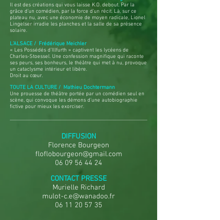
Il est des créations qui vous laisse K.O. debout. Par la
grâce d’un comédien, par la force d’un récit. Là, sur ce
plateau nu, avec une économie de moyen radicale, Lionel
Lingelser irradie les planches et la salle de sa présence
solaire.
L’ALSACE / Frédérique Meichler
« Les Possédés d’Illfurth » captivent les lycéens de
Charles-Stoessel. Une confession magnifique qui raconte
ses peurs, ses bonheurs, le théâtre qui met à nu, provoque
un cataclysme intérieur et libère.
Droit au cœur.
TOUTE LA CULTURE / Mathieu Dochtermann
Une prouesse de théâtre portée par un comédien seul en
scène, qui convoque les démons d’une autobiographie
fictive pour mieux les exorciser.
DIFFUSION
Florence Bourgeon
floflobourgeon@gmail.com
06 09 56 44 24
CONTACT PRESSE
Murielle Richard
mulot-c.e@wanadoo.fr
06 11 20 57 35